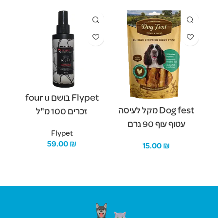
Flypet בושם four u
Dog fest מקל לעיסה
זכרים 100 מ"ל
עטוף עוף 90 גרם
Flypet
59.00
₪
15.00
₪
הו
הוספה לסל
הוספה לסל