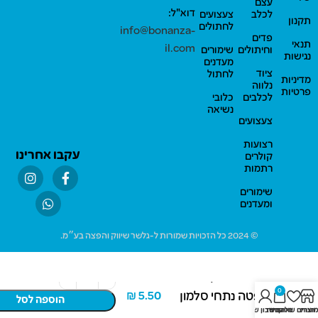
עצם
דוא"ל:
לכלב
צעצועים
תקנון
לחתולים
info@bonanza-
פדים
תנאי
il.com
וחיתולים
שימורים
נגישות
מעדנים
ציוד
לחתול
מדיניות
נלווה
פרטיות
לכלבים
כלובי
נשיאה
צעצועים
רצועות
עקבו אחרינו
קולרים
רתמות
שימורים
ומעדנים
© 2024 כל הזכויות שמורות ל-גלשר שיווק והפצה בע״מ.
מונג' מעדן פרש
0
פטה נתחי סלמון
₪
5.50
הוספה לסל
חנות
מוצרים שאהבתי
סל קניות
החשבון שלי
100 גרם