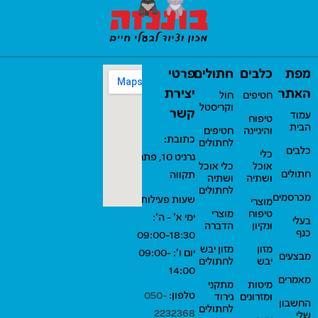
מפת
כלבים
חתולים
פרטי
האתר
יצירת
חטיפים
חול
וקריסטל
קשר
עמוד
טיפוח
הבית
והיגיינה
חטיפים
כתובת:
לחתולים
כלבים
כלי
גרניט 10, פתח
אוכל
כלי אוכל
חתולים
תקווה
ושתיה
ושתיה
לחתולים
מכרסמים
שעות פעילות:
מוצרי
טיפוח
מוצרי
ימי א' - ה':
בעלי
ונקיון
הדברה
כנף
09:00-18:30
מזון
מזון יבש
יום ו': 09:00-
מבצעים
יבש
לחתולים
14:00
מאמרים
מיטות
מתקני
טלפון:
050-
ומזרונים
גירוד
החשבון
לחתולים
2232368
שלי