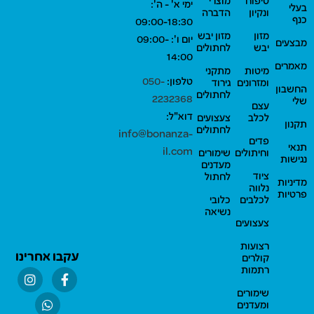
טיפוח
מוצרי
ימי א' - ה':
בעלי
ונקיון
הדברה
כנף
09:00-18:30
מזון
מזון יבש
יום ו': 09:00-
מבצעים
יבש
לחתולים
14:00
מאמרים
מיטות
מתקני
טלפון:
050-
ומזרונים
גירוד
החשבון
לחתולים
2232368
שלי
עצם
דוא"ל:
לכלב
צעצועים
תקנון
לחתולים
info@bonanza-
פדים
תנאי
il.com
וחיתולים
שימורים
נגישות
מעדנים
ציוד
לחתול
מדיניות
נלווה
פרטיות
לכלבים
כלובי
נשיאה
צעצועים
רצועות
עקבו אחרינו
קולרים
רתמות
שימורים
ומעדנים