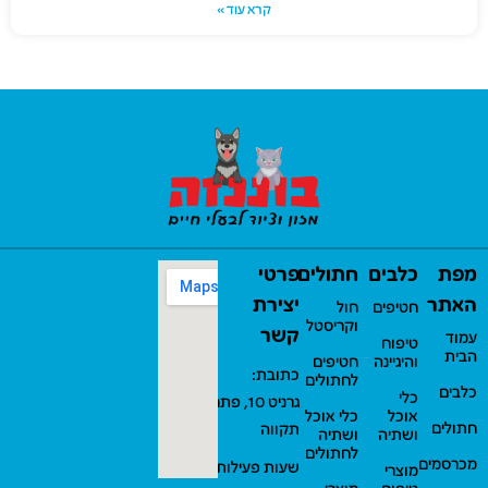
קרא עוד »
מפת
כלבים
חתולים
פרטי
האתר
יצירת
חטיפים
חול
וקריסטל
קשר
עמוד
טיפוח
הבית
והיגיינה
חטיפים
כתובת:
לחתולים
כלבים
כלי
גרניט 10, פתח
אוכל
כלי אוכל
חתולים
תקווה
ושתיה
ושתיה
לחתולים
מכרסמים
שעות פעילות:
מוצרי