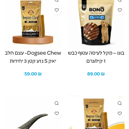
בונו – מקל לעיסה עטוף כבש
Dogsee Chew- עצם חלב
1 קילוגרם
יאק S גזע קטן 3 יחידות
59.00
₪
89.00
₪
הוספה לסל
הוספה לסל