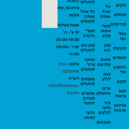
כתובת:
לחתולים
כלבים
כלי
גרניט 10, פתח
אוכל
כלי אוכל
חתולים
תקווה
ושתיה
ושתיה
לחתולים
מכרסמים
שעות פעילות:
מוצרי
טיפוח
מוצרי
ימי א' - ה':
בעלי
ונקיון
הדברה
כנף
09:00-18:30
מזון
מזון יבש
יום ו': 09:00-
מבצעים
יבש
לחתולים
14:00
מאמרים
מיטות
מתקני
טלפון:
050-
ומזרונים
גירוד
החשבון
לחתולים
2232368
שלי
עצם
דוא"ל:
לכלב
צעצועים
תקנון
לחתולים
info@bonanza-
פדים
תנאי
il.com
וחיתולים
שימורים
נגישות
מעדנים
ציוד
לחתול
מדיניות
נלווה
פרטיות
לכלבים
כלובי
נשיאה
צעצועים