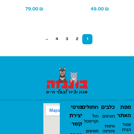
79.00
₪
49.00
₪
הוספה לסל
הוספה לסל
→
4
3
2
1
מפת
כלבים
חתולים
פרטי
האתר
יצירת
חטיפים
חול
וקריסטל
קשר
עמוד
טיפוח
הבית
והיגיינה
חטיפים