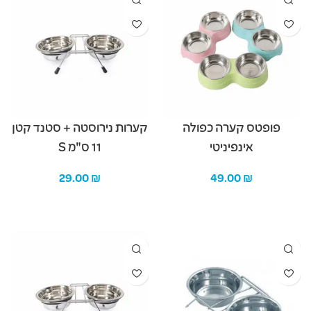
פופטס קערה כפולה
קערות נירוסטה + סטנד קטן
אינפיניטי
11 ס"מ S
29.00
₪
49.00
₪
בחר אפשרויות
הוספה לסל