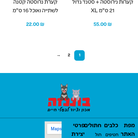
קערות נירוסטה + סטנד גדול
קערת נרוסטה קטנה
21 ס"מ XL
לשתייה ואוכל 16 ס"מ
22.00
₪
55.00
₪
הוספה לסל
הוספה לסל
→
2
1
מפת
כלבים
חתולים
פרטי
האתר
יצירת
חטיפים
חול