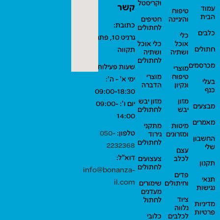
וקריסטל
קשר
עמוד
טיפוח
הבית
והיגיינה
חטיפים
כתובת:
לחתולים
כלבים
כלי
גרניט 10, פתח
אוכל
כלי אוכל
חתולים
תקווה
ושתיה
ושתיה
לחתולים
מכרסמים
שעות פעילות:
מוצרי
טיפוח
מוצרי
ימי א' - ה':
בעלי
ונקיון
הדברה
כנף
09:00-18:30
מזון
מזון יבש
יום ו': 09:00-
מבצעים
יבש
לחתולים
14:00
מאמרים
מיטות
מתקני
טלפון:
050-
ומזרונים
גירוד
החשבון
לחתולים
2232368
שלי
עצם
דוא"ל:
לכלב
צעצועים
תקנון
לחתולים
info@bonanza-
פדים
תנאי
il.com
וחיתולים
שימורים
נגישות
מעדנים
ציוד
לחתול
מדיניות
נלווה
פרטיות
לכלבים
כלובי