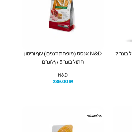
Bravery -ברייברי הרינג חתול בוגר 7
N&D אנסט (מופחת דגנים) עוף ורימון
חתול בוגר 5 קילוגרם
N&D
239.00
₪
מידע נוסף
אזל מהמלאי