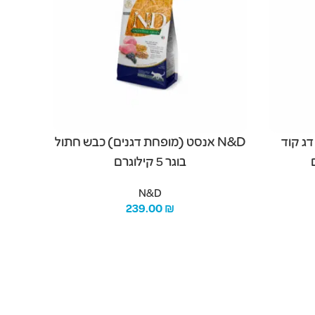
 דג קוד
N&D אנסט (מופחת דגנים) כבש חתול
בוגר 5 קילוגרם
N&D
239.00
₪
מידע נוסף